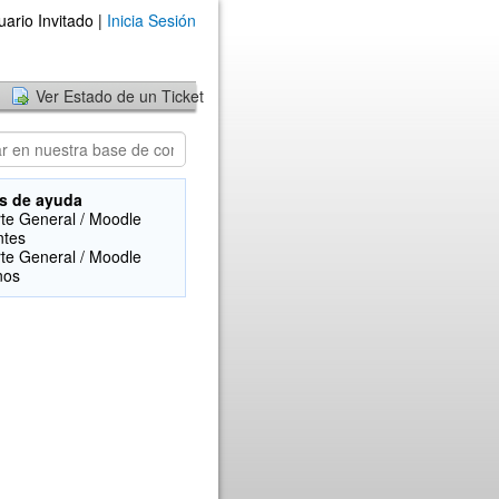
uario Invitado |
Inicia Sesión
Ver Estado de un Ticket
s de ayuda
te General / Moodle
ntes
te General / Moodle
nos