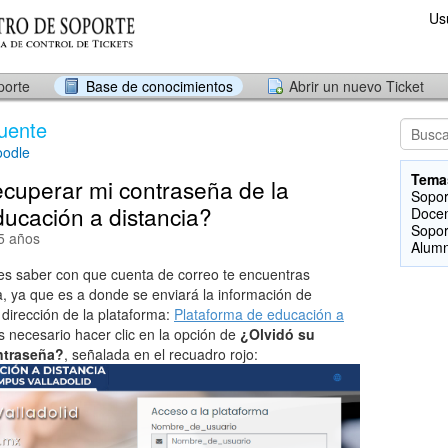
Us
porte
Base de conocimientos
Abrir un nuevo Ticket
uente
odle
Tema
uperar mi contraseña de la
Sopor
ducación a distancia?
Doce
Sopor
 5 años
Alum
es saber con que cuenta de correo te encuentras
a, ya que es a donde se enviará la información de
 dirección de la plataforma:
Plataforma de educación a
 necesario hacer clic en la opción de
¿Olvidó su
ntraseña?
, señalada en el recuadro rojo: